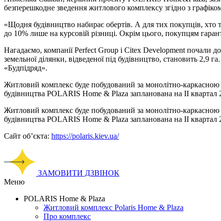
безперешкодне зведення житлового комплексу згідно з графіком
«Щодня будівництво набирає обертів. А для тих покупців, хто 
до 10% лише на курсовій різниці. Окрім цього, покупцям гаранту
Нагадаємо, компанії Perfect Group і Сitex Development почали 
земельної ділянки, відведеної під будівництво, становить 2,9
«Будпідряд».
Житловий комплекс буде побудований за монолітно-каркасною те
будівництва POLARIS Home & Plaza запланована на II квартал 20
Житловий комплекс буде побудований за монолітно-каркасною те
будівництва POLARIS Home & Plaza запланована на II квартал 20
Сайт об’єкта:
https://polaris.kiev.ua/
ЗАМОВИТИ ДЗВІНОК
Меню
POLARIS Home & Plaza
Житловий комплекс Polaris Home & Plaza
Про комплекс