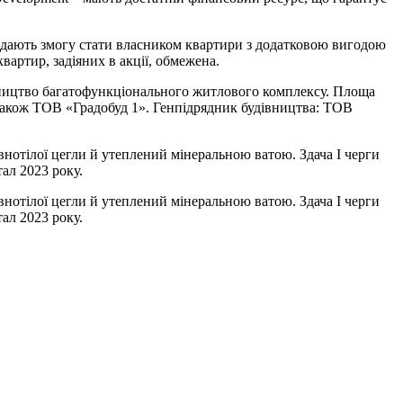
ї дають змогу стати власником квартири з додатковою вигодою
вартир, задіяних в акції, обмежена.
удівництво багатофункціонального житлового комплексу. Площа
а також ТОВ «Градобуд 1». Генпідрядник будівництва: ТОВ
нотілої цегли й утеплений мінеральною ватою. Здача I черги
ал 2023 року.
нотілої цегли й утеплений мінеральною ватою. Здача I черги
ал 2023 року.