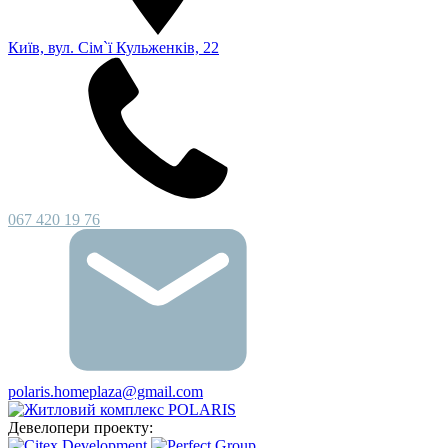
Київ, вул. Сім`ї Кульженків, 22
067 420 19 76
polaris.homeplaza@gmail.com
Девелопери проекту: