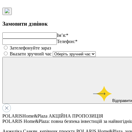
Замовити дзвінок
Ім’я:*
Телефон:*
Зателефонуйте зараз
Вказати зручний час
Відправит
POLARISHome&Plaza АКЦІЙНА ПРОПОЗИЦІЯ
POLARIS Home&Plaza: повна безпека інвестицій за найвигідн
Анжеліка Саакян, керівник проєкту POLARIS Home&Plaza, зазнач