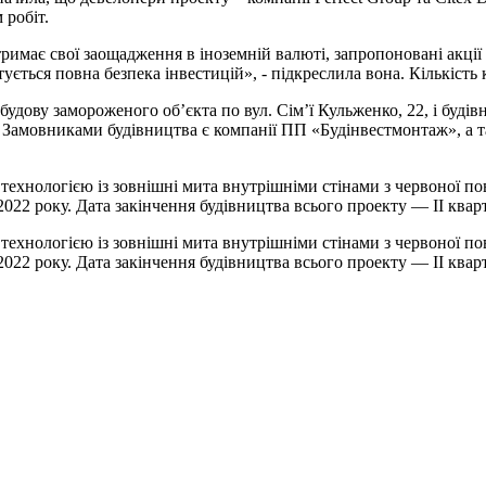
 робіт.
тримає свої заощадження в іноземній валюті, запропоновані акці
ється повна безпека інвестицій», - підкреслила вона. Кількість к
добудову замороженого об’єкта по вул. Сім’ї Кульженко, 22, і б
 га. Замовниками будівництва є компанії ПП «Будінвестмонтаж», 
хнологією із зовнішні мита внутрішніми стінами з червоної пов
22 року. Дата закінчення будівництва всього проекту — II кварт
хнологією із зовнішні мита внутрішніми стінами з червоної пов
22 року. Дата закінчення будівництва всього проекту — II кварт