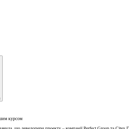
и
ішим курсом
ила, що девелопери проекту – компанії Perfect Group та Citex 